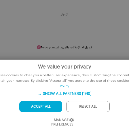
الإشهار
قم بإزالة الإعلانات والمزيد باستخدام Turbo
We value your privacy
es cookies to offer you a better user experience, thus customizing the conten
tch your interests. By clicking “Accept all” you agree to the use of these cookie
EN
Policy
F
SHOW ALL PARTNERS
(1910) →
GE
ACCEPT ALL
REJECT ALL
PORTU
MANAGE
IT
PREFERENCES