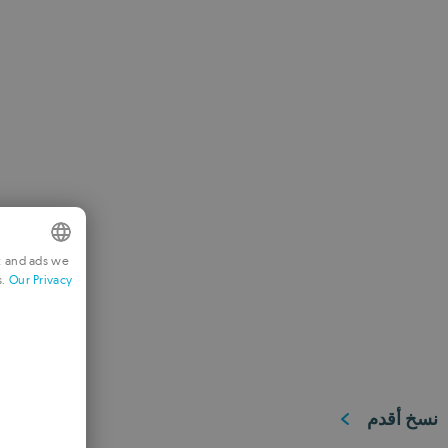
t and ads we
s.
Our Privacy
GLISH
RENCH
RMAN
GUESE
نسخ أقدم
ALIAN