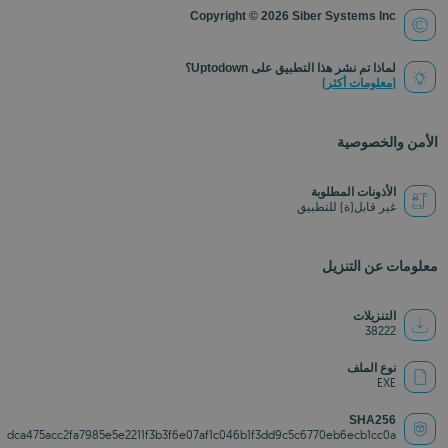
Copyright © 2026 Siber Systems Inc
لماذا تم نشر هذا التطبيق على Uptodown؟
(معلومات أكثر)
الأمن والخصوصية
الأذونات المطلوبة
غير قابل(ة) للتطبيق
معلومات عن التنزيل
التنزيلات
38222
نوع الملف
EXE
SHA256
dca475acc2fa7985e5e2211f3b3f6e07af1c046b1f3dd9c5c6770eb6ecb1cc0a