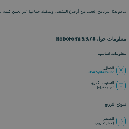
يدعم هذا البرنامج العديد من أوضاع التشغيل ويمكنك حمايتها عبر تعيين كلمة ل
معلومات حول RoboForm 9.9.7.8
معلومات اساسية
المُطوِّر
Siber Systems Inc
التصنيف العُمري
غير محدّد(ة)
نموذج التوزيع
التسعير
إصدار تجريبي