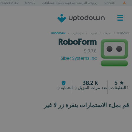
CAPCUT
روبوتات الدردشة المدعومة بالذكاء الاصطناعي
MANUS
ALWAREBYTES
WINDOWS
/
تطبيقات
/
الإنترنت
/
أدوات الويب
/
ROBOFORM
RoboForm
9.9.7.8
Siber Systems Inc
38.2 k
5
1
التعليقات
عدد مرات التنزيل
الحماية
قم بملء الاستمارات بنقرة زر لا غير