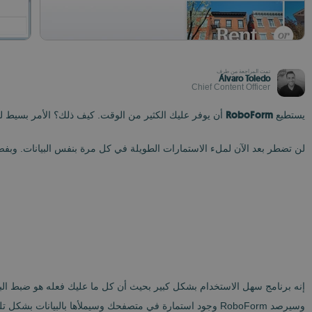
تمت المراجعة من طرف
Álvaro Toledo
Chief Content Officer
RoboForm
يستطيع
أن يوفر عليك الكثير من الوقت. كيف ذلك؟ الأمر بسيط للغ
لن تضطر بعد الآن لملء الاستمارات الطويلة في كل مرة بنفس البيانات. وبفضل RoboForm، فستتمكن من الآن فصاعدا من الاسترخاء ومشاهدة الكيفية التي يقوم بها البرنامج بهذه 
إنه برنامج سهل الاستخدام بشكل كبير بحيث أن كل ما عليك فعله هو ضبط البرن
وسيرصد RoboForm وجود استمارة في متصفحك وسيملأها بالبيانات بشكل تلقائي.